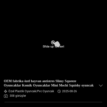
OEM fabrika özel hayvan antistres Slimy Squeeze
Oyuncaklar Komik Oyuncaklar Mini Mochi Squishy oyuncak
Özel Plastik Oyuncak/Pvc Oyuncak
2025-08-26
308 görüşler