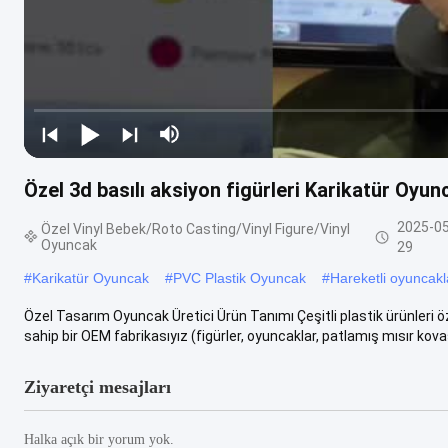
Özel 3d basılı aksiyon figürleri Karikatür O
2025-05
Özel Vinyl Bebek/Roto Casting/Vinyl Figure/Vinyl
Oyuncak
29
#
Karikatür Oyuncak
#
PVC Plastik Oyuncak
#
Hareketli oyuncakl
Özel Tasarım Oyuncak Üretici Ürün Tanımı Çeşitli plastik ürünler
sahip bir OEM fabrikasıyız (figürler, oyuncaklar, patlamış mısır kovas
Ziyaretçi mesajları
Halka açık bir yorum yok.