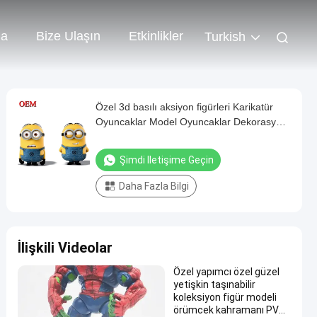
da
Bize Ulaşın
Etkinlikler
Turkish
Özel 3d basılı aksiyon figürleri Karikatür
Oyuncaklar Model Oyuncaklar Dekorasyon
Bebek
Şimdi Iletişime Geçin
Daha Fazla Bilgi
İlişkili Videolar
Özel yapımcı özel güzel
yetişkin taşınabilir
koleksiyon figür modeli
örümcek kahramanı PVC