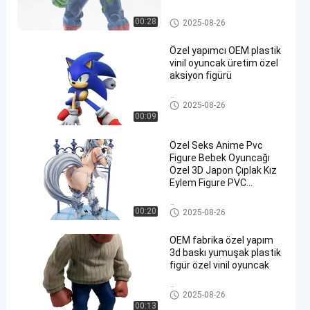
aksiyon figürleri oyuncağı
Plastik figür/figür/figür/figürle
00:28
2025-08-26
r
Özel yapımcı OEM plastik
vinil oyuncak üretim özel
aksiyon figürü
Özel Vinyl Bebek/Roto Castin
2025-08-26
g/Vinyl Figure/Vinyl Oyuncak
00:09
Özel Seks Anime Pvc
Figure Bebek Oyuncağı
Özel 3D Japon Çıplak Kız
Eylem Figure PVC
Oyuncakları
Özel Vinyl Bebek/Roto Castin
00:20
2025-08-26
g/Vinyl Figure/Vinyl Oyuncak
OEM fabrika özel yapım
3d baskı yumuşak plastik
figür özel vinil oyuncak
Özel Vinyl Bebek/Roto Castin
2025-08-26
g/Vinyl Figure/Vinyl Oyuncak
00:13