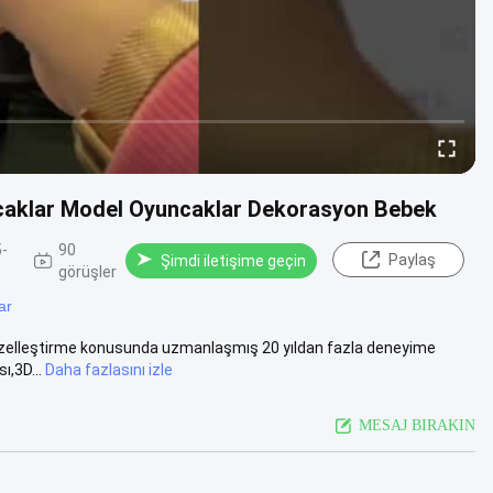
yuncaklar Model Oyuncaklar Dekorasyon Bebek
-
90
Paylaş
Şimdi iletişime geçin
görüşler
ar
i özelleştirme konusunda uzmanlaşmış 20 yıldan fazla deneyime
ı,3D...
Daha fazlasını izle
MESAJ BIRAKIN