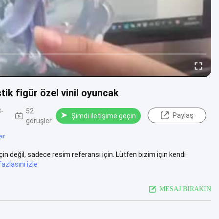
ik figür özel vinil oyuncak
-
52
Paylaş
Şimdi iletişime geçin
görüşler
ar
 için değil, sadece resim referansı için. Lütfen bizim için kendi
azlasını izle
MESAJ BIRAKIN