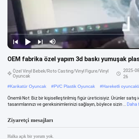
OEM fabrika özel yapım 3d baskı yumuşak plast
2025-08
Özel Vinyl Bebek/Roto Casting/Vinyl Figure/Vinyl
Oyuncak
26
#
Karikatür Oyuncak
#
PVC Plastik Oyuncak
#
Hareketli oyuncakl
Önemli Not: Biz bir kişiselleştirilmiş figür üreticisiyiz. Ürünler satış
tasarımlarınızı ve gereksinimlerinizi sağlayın, böylece sizin ...
Daha f
Ziyaretçi mesajları
Halka açık bir yorum yok.