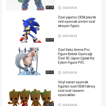
aksiyon figürleri oyuncağı
Plastik figür/figür/figür/figürle
00:28
2025-08-26
r
Özel yapımcı OEM plastik
vinil oyuncak üretim özel
aksiyon figürü
Özel Vinyl Bebek/Roto Castin
2025-08-26
g/Vinyl Figure/Vinyl Oyuncak
00:09
Özel Seks Anime Pvc
Figure Bebek Oyuncağı
Özel 3D Japon Çıplak Kız
Eylem Figure PVC
Oyuncakları
Özel Vinyl Bebek/Roto Castin
00:20
2025-08-26
g/Vinyl Figure/Vinyl Oyuncak
Vinyl sanat oyuncak
figürleri özel OEM faktoy
özel özel tasarım
oyuncakları
Özel Vinyl Bebek/Roto Castin
00:15
2024-08-06