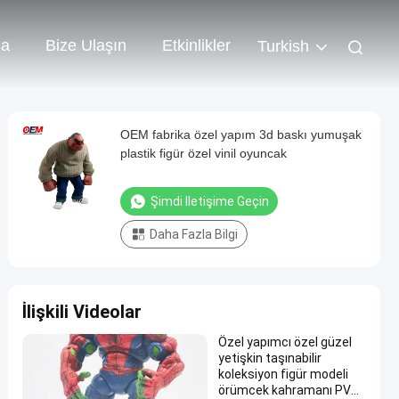
da
Bize Ulaşın
Etkinlikler
Turkish
OEM fabrika özel yapım 3d baskı yumuşak
plastik figür özel vinil oyuncak
Şimdi Iletişime Geçin
Daha Fazla Bilgi
İlişkili Videolar
Özel yapımcı özel güzel
yetişkin taşınabilir
koleksiyon figür modeli
örümcek kahramanı PVC