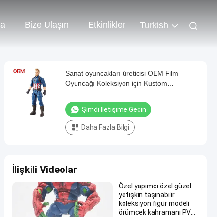
da
Bize Ulaşın
Etkinlikler
Turkish
Sanat oyuncakları üreticisi OEM Film
Oyuncağı Koleksiyon için Kustom
Plastik/PVC/Vinyl Oyuncak
Şimdi Iletişime Geçin
Daha Fazla Bilgi
İlişkili Videolar
Özel yapımcı özel güzel
yetişkin taşınabilir
koleksiyon figür modeli
örümcek kahramanı PVC