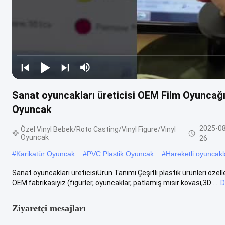
Sanat oyuncakları üreticisi OEM Film Oyuncağı
Oyuncak
2025-08
Özel Vinyl Bebek/Roto Casting/Vinyl Figure/Vinyl
Oyuncak
26
#
Karikatür Oyuncak
#
PVC Plastik Oyuncak
#
Hareketli oyuncakl
Sanat oyuncakları üreticisiÜrün Tanımı Çeşitli plastik ürünleri öz
OEM fabrikasıyız (figürler, oyuncaklar, patlamış mısır kovası,3D ....
D
Ziyaretçi mesajları