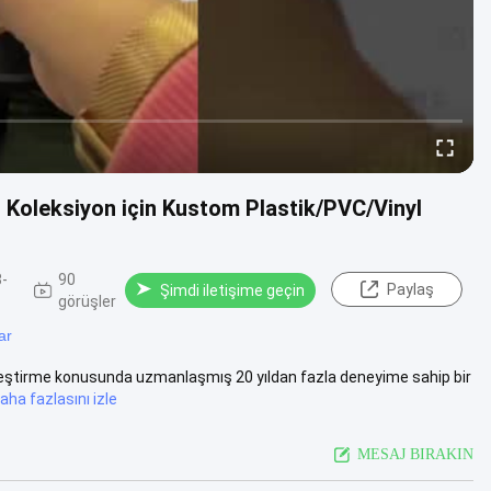
 Koleksiyon için Kustom Plastik/PVC/Vinyl
-
90
Paylaş
Şimdi iletişime geçin
görüşler
ar
elleştirme konusunda uzmanlaşmış 20 yıldan fazla deneyime sahip bir
aha fazlasını izle
MESAJ BIRAKIN