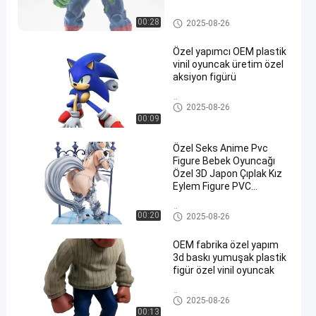
aksiyon figürleri oyuncağı
Plastik figür/figür/figür/figürle
00:28
2025-08-26
r
Özel yapımcı OEM plastik
vinil oyuncak üretim özel
aksiyon figürü
Özel Vinyl Bebek/Roto Castin
2025-08-26
g/Vinyl Figure/Vinyl Oyuncak
00:09
Özel Seks Anime Pvc
Figure Bebek Oyuncağı
Özel 3D Japon Çıplak Kız
Eylem Figure PVC
Oyuncakları
Özel Vinyl Bebek/Roto Castin
00:20
2025-08-26
g/Vinyl Figure/Vinyl Oyuncak
OEM fabrika özel yapım
3d baskı yumuşak plastik
figür özel vinil oyuncak
Özel Vinyl Bebek/Roto Castin
2025-08-26
g/Vinyl Figure/Vinyl Oyuncak
00:13