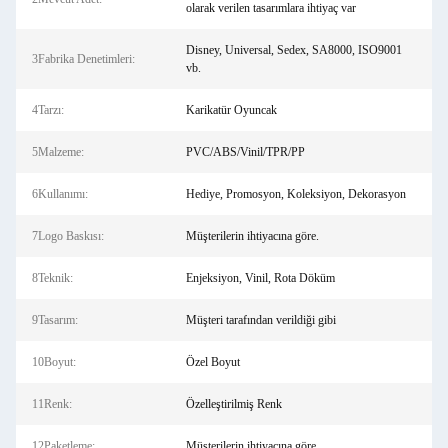
olarak verilen tasarımlara ihtiyaç var
Disney, Universal, Sedex, SA8000, ISO9001
3Fabrika Denetimleri:
vb.
4Tarzı:
Karikatür Oyuncak
5Malzeme:
PVC/ABS/Vinil/TPR/PP
6Kullanımı:
Hediye, Promosyon, Koleksiyon, Dekorasyon
7Logo Baskısı:
Müşterilerin ihtiyacına göre.
8Teknik:
Enjeksiyon, Vinil, Rota Döküm
9Tasarım:
Müşteri tarafından verildiği gibi
10Boyut:
Özel Boyut
11Renk:
Özelleştirilmiş Renk
12Paketleme:
Müşterilerin ihtiyacına göre.