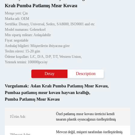
Kralı Pumba Patlamış Mısır Kovası
Menşe yeri: Çin
Marka adı: OEM
Sertifika: Disney, Universal, Sedex, SA8000, ISO9001 and etc
Model numarası: Geleneksel
Min sipariş miktarı: Anlaşılabilir
Fiyat: negotiable
Ambalaj bilgileri: Müşterilerin ihtiyacına göre
Teslim süresi: 15-20 gün
Ödeme koşulları: L/C, D/A, D/P, T/T, Western Union,
Yetenek temini: 100000pcs/ay
Detay
Description
Vurgulamak:
Aslan Kralı Pumba Patlamış Mısır Kovası
,
Pumbaa patlamış mısır kovası hayvan krallığı
,
Pumba Patlamış Mısır Kovası
Özel patlamış mısır kovası üreticisi kendi
1Ürün Adı:
tasarım plastik oyuncağınızı özelleştirilmiş
Mevcut değil, müşteri tarafından özelleştirilmiş
2Mevcut Adet: