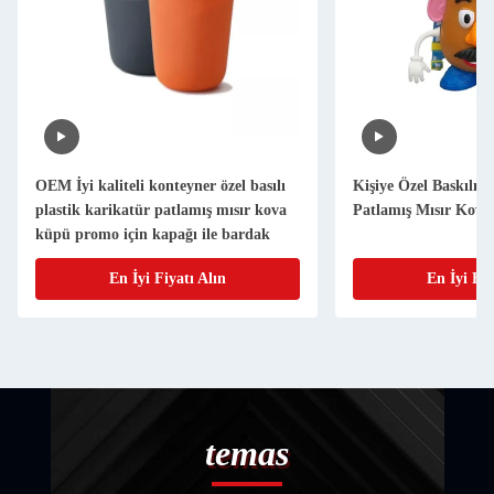
OEM İyi kaliteli konteyner özel basılı
Kişiye Özel Baskılı F
plastik karikatür patlamış mısır kova
Patlamış Mısır Kova
küpü promo için kapağı ile bardak
En İyi Fiyatı Alın
En İyi Fiy
temas