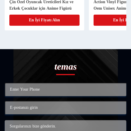
Çin Özel Oyuncak Üreticileri Kız ve
Action Vinyl Figur
Erkek Çocuklar için Anime Figürü
Oem Unisex Anime 
Logo Personalized 3
En İyi Fiyatı Alın
En İyi Fiy
temas