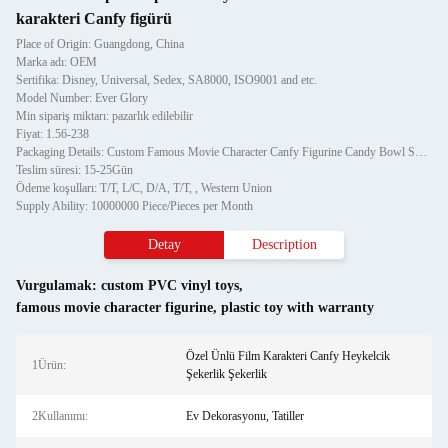
karakteri Canfy figürü
Place of Origin: Guangdong, China
Marka adı: OEM
Sertifika: Disney, Universal, Sedex, SA8000, ISO9001 and etc.
Model Number: Ever Glory
Min sipariş miktarı: pazarlık edilebilir
Fiyat: 1.56-238
Packaging Details: Custom Famous Movie Character Canfy Figurine Candy Bowl Sugar Holder
Teslim süresi: 15-25Gün
Ödeme koşulları: T/T, L/C, D/A, T/T, , Western Union
Supply Ability: 10000000 Piece/Pieces per Month
Detay
Description
Vurgulamak:
custom PVC vinyl toys
,
famous movie character figurine
,
plastic toy with warranty
Özel Ünlü Film Karakteri Canfy Heykelcik
1Ürün:
Şekerlik Şekerlik
2Kullanımı:
Ev Dekorasyonu, Tatiller