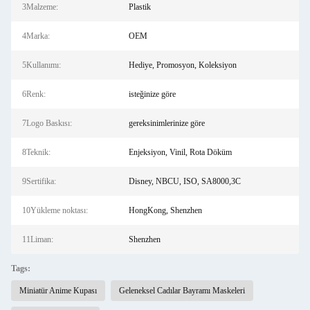
3Malzeme:
Plastik
4Marka:
OEM
5Kullanımı:
Hediye, Promosyon, Koleksiyon
6Renk:
isteğinize göre
7Logo Baskısı:
gereksinimlerinize göre
8Teknik:
Enjeksiyon, Vinil, Rota Döküm
9Sertifika:
Disney, NBCU, ISO, SA8000,3C
10Yükleme noktası:
HongKong, Shenzhen
11Liman:
Shenzhen
Tags:
Miniatür Anime Kupası
Geleneksel Cadılar Bayramı Maskeleri