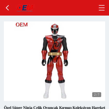
2
/
7
Özel Süper Ninja Çelik Oyuncak Kırmızı Koleksiyon Hareket