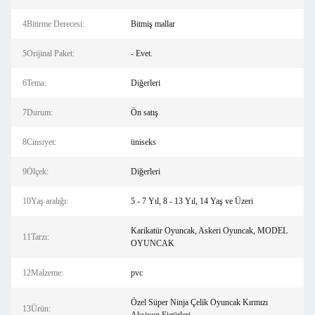
4Bitirme Derecesi:
Bitmiş mallar
5Orijinal Paket:
- Evet.
6Tema:
Diğerleri
7Durum:
Ön satış
8Cinsiyet:
üniseks
9Ölçek:
Diğerleri
10Yaş aralığı:
5 - 7 Yıl, 8 - 13 Yıl, 14 Yaş ve Üzeri
Karikatür Oyuncak, Askeri Oyuncak, MODEL
11Tarzı:
OYUNCAK
12Malzeme:
pvc
Özel Süper Ninja Çelik Oyuncak Kırmızı
13Ürün: