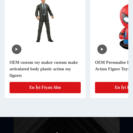
OEM custom toy maker custom make
OEM Personalise Fu
articulated body plastic action toy
Action Figure Toys
figures
En İyi Fiyatı Alın
En İyi Fiy