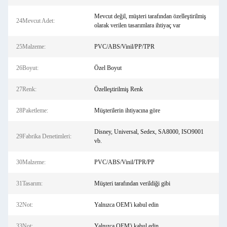
Mevcut değil, müşteri tarafından özelleştirilmiş
24Mevcut Adet:
olarak verilen tasarımlara ihtiyaç var
25Malzeme:
PVC/ABS/Vinil/PP/TPR
26Boyut:
Özel Boyut
27Renk:
Özelleştirilmiş Renk
28Paketleme:
Müşterilerin ihtiyacına göre
Disney, Universal, Sedex, SA8000, ISO9001
29Fabrika Denetimleri:
vb.
30Malzeme:
PVC/ABS/Vinil/TPR/PP
31Tasarım:
Müşteri tarafından verildiği gibi
32Not:
Yalnızca OEM'i kabul edin
33Not:
Yalnızca OEM'i kabul edin