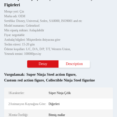
Figürleri
Menşe yeri: Çin
Marka adı: OEM
Sertifika: Disney, Universal, Sedex, SA8000, ISO9001 and etc
Model numarası: Geleneksel
Min sipariş miktarı: Anlaşılabilir
Fiyat: negotiable
Ambalaj bilgileri: Müşterilerin ihtiyacına göre
Teslim süresi: 15-20 gün
Ödeme koşulları: L/C, D/A, D/P, T/T, Western Union,
Yetenek temini: 100000pcs/ay
Detay
Description
Vurgulamak:
Super Ninja Steel action figure
,
Custom red action figure
,
Collectible Ninja Steel figurine
1Karakterler:
Süper Ninja Çelik
2Animasyon Kaynağına Göre:
Diğerleri
3Emtia Özelliği:
Bitmiş mallar