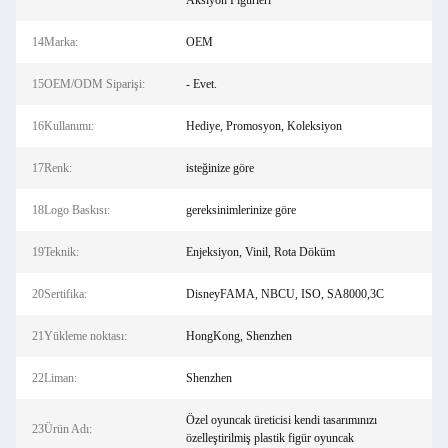
Aksiyon Figürleri
14Marka:
OEM
15OEM/ODM Siparişi:
- Evet.
16Kullanımı:
Hediye, Promosyon, Koleksiyon
17Renk:
isteğinize göre
18Logo Baskısı:
gereksinimlerinize göre
19Teknik:
Enjeksiyon, Vinil, Rota Döküm
20Sertifika:
DisneyFAMA, NBCU, ISO, SA8000,3C
21Yükleme noktası:
HongKong, Shenzhen
22Liman:
Shenzhen
Özel oyuncak üreticisi kendi tasarımınızı
23Ürün Adı:
özelleştirilmiş plastik figür oyuncak