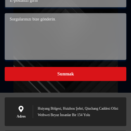
Sunmak
Huiyang Bölgesi, Huizhou Şehri, Qiuchang Caddesi Ofisi
Weibwei Beyaz İnsanlar Bir 154 Yolu
Adres