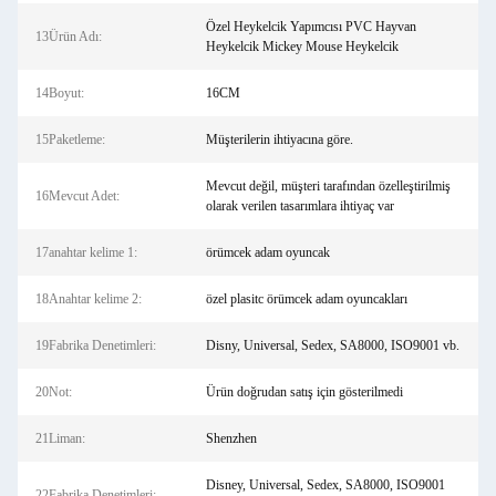
Özel Heykelcik Yapımcısı PVC Hayvan
13Ürün Adı:
Heykelcik Mickey Mouse Heykelcik
14Boyut:
16CM
15Paketleme:
Müşterilerin ihtiyacına göre.
Mevcut değil, müşteri tarafından özelleştirilmiş
16Mevcut Adet:
olarak verilen tasarımlara ihtiyaç var
17anahtar kelime 1:
örümcek adam oyuncak
18Anahtar kelime 2:
özel plasitc örümcek adam oyuncakları
19Fabrika Denetimleri:
Disny, Universal, Sedex, SA8000, ISO9001 vb.
20Not:
Ürün doğrudan satış için gösterilmedi
21Liman:
Shenzhen
Disney, Universal, Sedex, SA8000, ISO9001
22Fabrika Denetimleri: