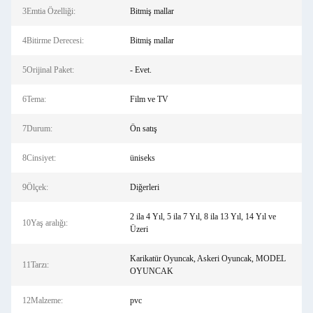
3Emtia Özelliği:
Bitmiş mallar
4Bitirme Derecesi:
Bitmiş mallar
5Orijinal Paket:
- Evet.
6Tema:
Film ve TV
7Durum:
Ön satış
8Cinsiyet:
üniseks
9Ölçek:
Diğerleri
2 ila 4 Yıl, 5 ila 7 Yıl, 8 ila 13 Yıl, 14 Yıl ve
10Yaş aralığı:
Üzeri
Karikatür Oyuncak, Askeri Oyuncak, MODEL
11Tarzı:
OYUNCAK
12Malzeme:
pvc