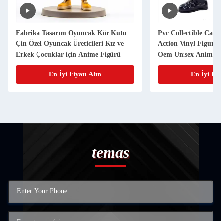
Fabrika Tasarım Oyuncak Kör Kutu
Pvc Collectible Cart
Çin Özel Oyuncak Üreticileri Kız ve
Action Vinyl Figur
Erkek Çocuklar için Anime Figürü
Oem Unisex Anime 
Logo Personalized 3
En İyi Fiyatı Alın
En İyi Fiy
temas