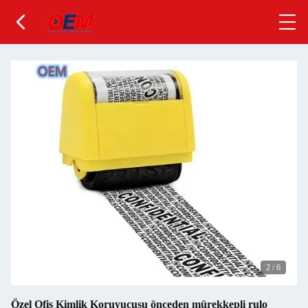
2
/
6
Özel Ofis Kimlik Koruyucusu önceden mürekkepli rulo