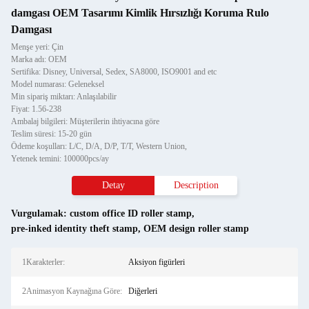
damgası OEM Tasarımı Kimlik Hırsızlığı Koruma Rulo
Damgası
Menşe yeri: Çin
Marka adı: OEM
Sertifika: Disney, Universal, Sedex, SA8000, ISO9001 and etc
Model numarası: Geleneksel
Min sipariş miktarı: Anlaşılabilir
Fiyat: 1.56-238
Ambalaj bilgileri: Müşterilerin ihtiyacına göre
Teslim süresi: 15-20 gün
Ödeme koşulları: L/C, D/A, D/P, T/T, Western Union,
Yetenek temini: 100000pcs/ay
Detay
Description
Vurgulamak:
custom office ID roller stamp
,
pre-inked identity theft stamp
,
OEM design roller stamp
1Karakterler:
Aksiyon figürleri
2Animasyon Kaynağına Göre:
Diğerleri