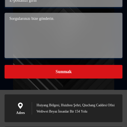
Sunmak
Huiyang Bölgesi, Huizhou Şehri, Qiuchang Caddesi Ofisi
Weibwei Beyaz İnsanlar Bir 154 Yolu
Adres