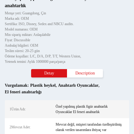
anahtarlık
Menşe yeri: Guangdong, Çin
Marka adı: OEM
Sertifika: ISO, Disney, Sedex and NBCU audits.
Model numarası: OEM
Min sipariş miktarı: Anlaşılabilir
Fiyat: Discussible
Ambalaj bilgileri: OEM
Teslim süresi: 20-25 gün
Ödeme koşulları: L/C, D/A, D/P, T/T, Western Union,
Yetenek temini: Aylık 1000000 parça/parça
Detay
Description
Vurgulamak:
Plastik heykel
,
Anahtarlı Oyuncaklar
,
El feneri anahtarlığı
Özel yapılmış plastik figür anahtarlık
1Ürün Adı:
Oyuncaklar El feneri anahtarlık
Mevcut değil, müşteri tarafından özelleştirilmiş
2Mevcut Adet:
olarak verilen tasarımlara ihtiyaç var