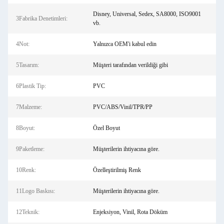
Disney, Universal, Sedex, SA8000, ISO9001
3Fabrika Denetimleri:
vb.
4Not:
Yalnızca OEM'i kabul edin
5Tasarım:
Müşteri tarafından verildiği gibi
6Plastik Tip:
PVC
7Malzeme:
PVC/ABS/Vinil/TPR/PP
8Boyut:
Özel Boyut
9Paketleme:
Müşterilerin ihtiyacına göre.
10Renk:
Özelleştirilmiş Renk
11Logo Baskısı:
Müşterilerin ihtiyacına göre.
12Teknik:
Enjeksiyon, Vinil, Rota Döküm