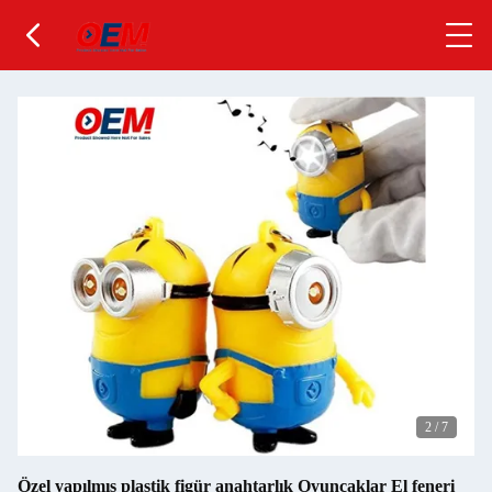
2
/
7
Özel yapılmış plastik figür anahtarlık Oyuncaklar El feneri