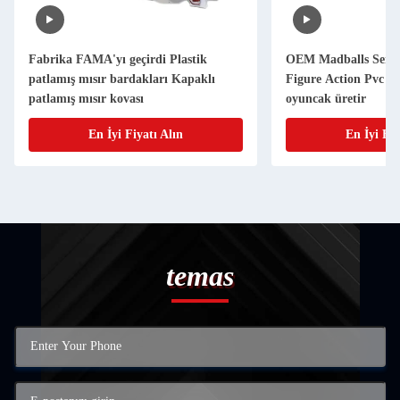
Fabrika FAMA'yı geçirdi Plastik
OEM Madballs Series
patlamış mısır bardakları Kapaklı
Figure Action Pvc 
patlamış mısır kovası
oyuncak üretir
En İyi Fiyatı Alın
En İyi Fiy
temas