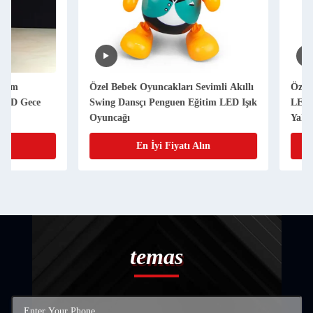
Özel Bebek Oyuncakları Sevimli Akıllı
Özel Projector Fene
Swing Dansçı Penguen Eğitim LED Işık
LED Lamp Stick Küç
Oyuncağı
Yaktı Oyuncaklar
En İyi Fiyatı Alın
En İyi Fiy
temas