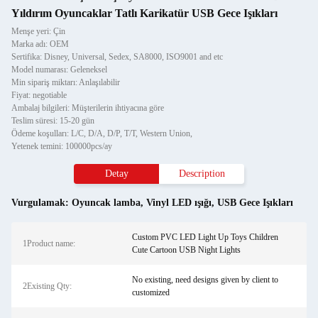
Yıldırım Oyuncaklar Tatlı Karikatür USB Gece Işıkları
Menşe yeri: Çin
Marka adı: OEM
Sertifika: Disney, Universal, Sedex, SA8000, ISO9001 and etc
Model numarası: Geleneksel
Min sipariş miktarı: Anlaşılabilir
Fiyat: negotiable
Ambalaj bilgileri: Müşterilerin ihtiyacına göre
Teslim süresi: 15-20 gün
Ödeme koşulları: L/C, D/A, D/P, T/T, Western Union,
Yetenek temini: 100000pcs/ay
Detay
Description
Vurgulamak:
Oyuncak lamba
,
Vinyl LED ışığı
,
USB Gece Işıkları
Custom PVC LED Light Up Toys Children
1Product name:
Cute Cartoon USB Night Lights
No existing, need designs given by client to
2Existing Qty:
customized