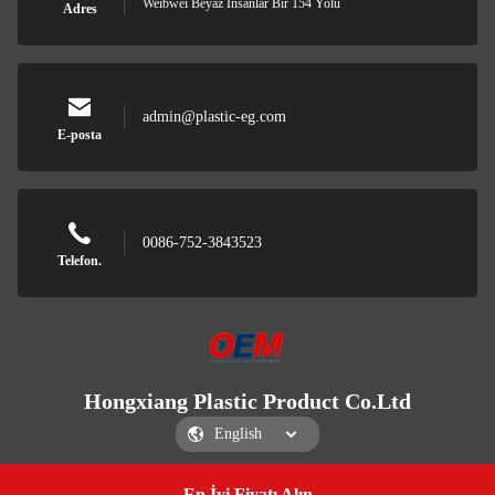
Weibwei Beyaz İnsanlar Bir 154 Yolu
Adres
admin@plastic-eg.com
E-posta
0086-752-3843523
Telefon.
Hongxiang Plastic Product Co.Ltd
En İyi Fiyatı Alın