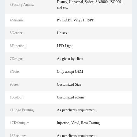
Disney, Universal, Sedex, SA8000, ISO9001
3Factory Audits:
and etc.
4Material:
PVC/ABS/Vinyl/TPR/PP
5Gender:
Unisex
6Function:
LED Light
7Design:
As given by client
8Note:
Only accept OEM
9Size:
Customized Size
10colour:
Customized colour
11Logo Printing:
As per clients' requirement.
12Technique:
Injection, Vinyl, Rota Casting
13Packing:
As per clients' requirement.