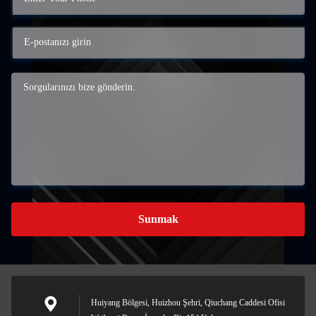
Sunmak
Huiyang Bölgesi, Huizhou Şehri, Qiuchang Caddesi Ofisi