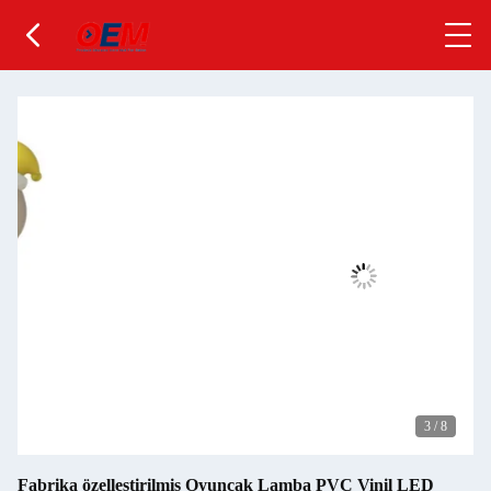
3
/
8
Fabrika özelleştirilmiş Oyuncak Lamba PVC Vinil LED