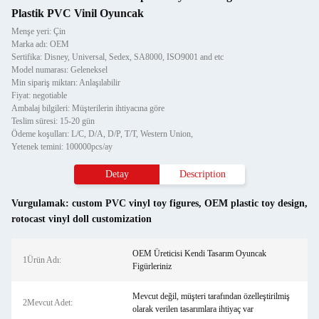
Plastik PVC Vinil Oyuncak
Menşe yeri: Çin
Marka adı: OEM
Sertifika: Disney, Universal, Sedex, SA8000, ISO9001 and etc
Model numarası: Geleneksel
Min sipariş miktarı: Anlaşılabilir
Fiyat: negotiable
Ambalaj bilgileri: Müşterilerin ihtiyacına göre
Teslim süresi: 15-20 gün
Ödeme koşulları: L/C, D/A, D/P, T/T, Western Union,
Yetenek temini: 100000pcs/ay
Detay
Description
Vurgulamak:
custom PVC vinyl toy figures
,
OEM plastic toy design
,
rotocast vinyl doll customization
OEM Üreticisi Kendi Tasarım Oyuncak
1Ürün Adı:
Figürleriniz
Mevcut değil, müşteri tarafından özelleştirilmiş
2Mevcut Adet:
olarak verilen tasarımlara ihtiyaç var