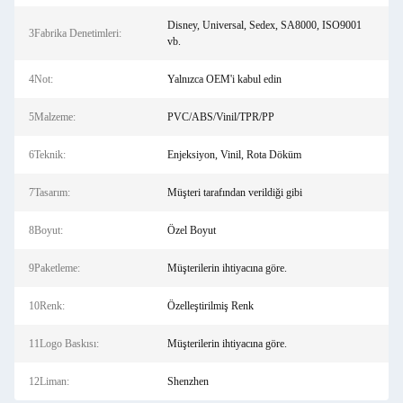
Disney, Universal, Sedex, SA8000, ISO9001
3Fabrika Denetimleri:
vb.
4Not:
Yalnızca OEM'i kabul edin
5Malzeme:
PVC/ABS/Vinil/TPR/PP
6Teknik:
Enjeksiyon, Vinil, Rota Döküm
7Tasarım:
Müşteri tarafından verildiği gibi
8Boyut:
Özel Boyut
9Paketleme:
Müşterilerin ihtiyacına göre.
10Renk:
Özelleştirilmiş Renk
11Logo Baskısı:
Müşterilerin ihtiyacına göre.
12Liman:
Shenzhen