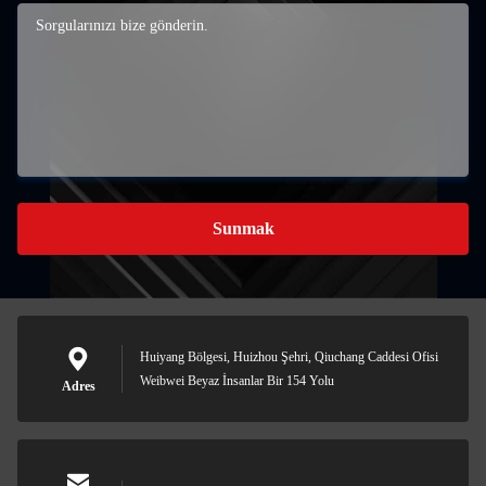
Sunmak
Huiyang Bölgesi, Huizhou Şehri, Qiuchang Caddesi Ofisi
Weibwei Beyaz İnsanlar Bir 154 Yolu
Adres