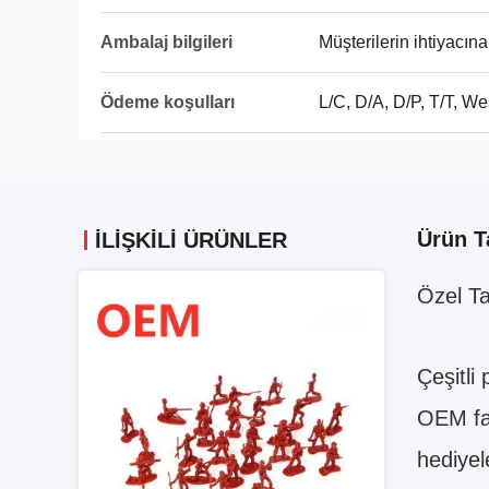
Ambalaj bilgileri
Müşterilerin ihtiyacın
Ödeme koşulları
L/C, D/A, D/P, T/T, We
Ürün T
İLIŞKILI ÜRÜNLER
Özel Ta
Çeşitli
OEM fab
hediyel