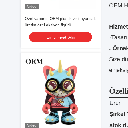
OEM Ha
Video
Özel yapımcı OEM plastik vinil oyuncak
üretim özel aksiyon figürü
Hizmet
·
Tasarı
En İyi Fiyatı Alın
. Örnek
Size dü
enjeksi
Özell
Ürün
Şirket
stok 
Video