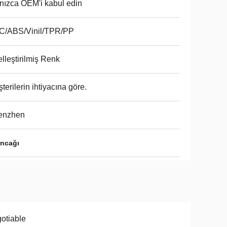
nızca OEM'i kabul edin
C/ABS/Vinil/TPR/PP
lleştirilmiş Renk
terilerin ihtiyacına göre.
enzhen
uncağı
otiable