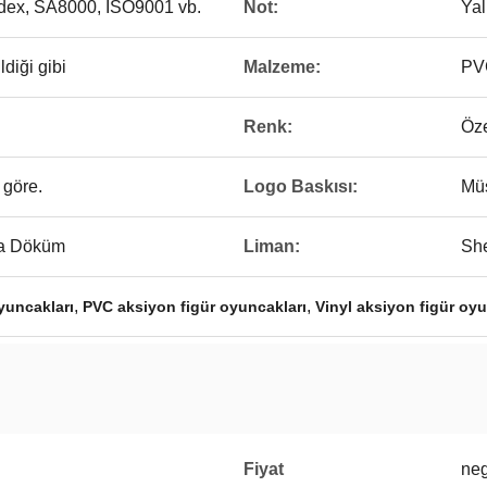
edex, SA8000, ISO9001 vb.
Not:
Yal
ldiği gibi
Malzeme:
PV
Renk:
Öze
 göre.
Logo Baskısı:
Müş
ota Döküm
Liman:
Sh
,
,
oyuncakları
PVC aksiyon figür oyuncakları
Vinyl aksiyon figür oy
Fiyat
neg