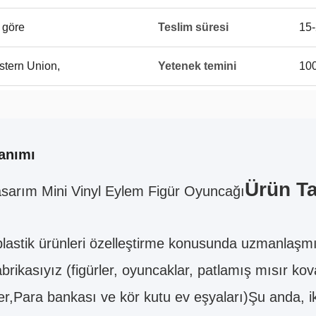
a göre
Teslim süresi
15-
stern Union,
Yetenek temini
10
anımı
Ürün T
sarım Mini Vinyl Eylem Figür Oyuncağı
 plastik ürünleri özelleştirme konusunda uzmanlaşm
rikasıyız (figürler, oyuncaklar, patlamış mısır kov
er,Para bankası ve kör kutu ev eşyaları)Şu anda, iki