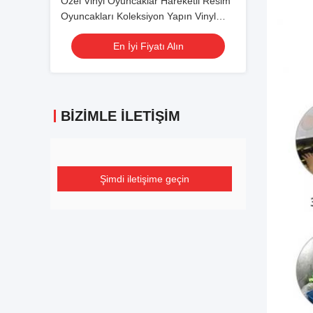
Özel Vinyl Oyuncaklar Hareketli Resim
Oyuncakları Koleksiyon Yapın Vinyl
Bebek Oyuncakları Model Oyuncaklar
En İyi Fiyatı Alın
BIZIMLE İLETIŞIM
Şimdi iletişime geçin