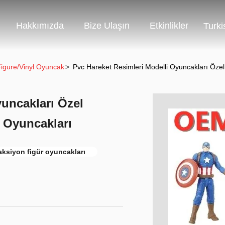
Hakkımızda
Bize Ulaşın
Etkinlikler
Turki
Figure/Vinyl Oyuncak
>
Pvc Hareket Resimleri Modelli Oyuncakları Özel
yuncakları Özel
m Oyuncakları
ksiyon figür oyuncakları