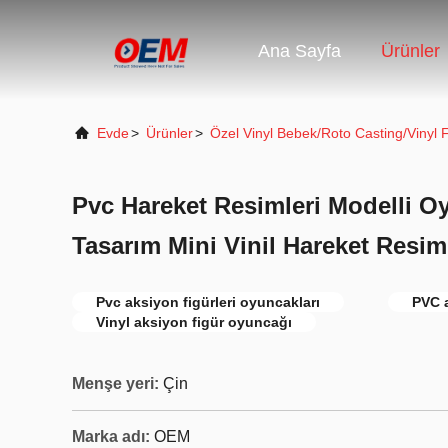
Ana Sayfa
Ürünler
Evde
>
Ürünler
>
Özel Vinyl Bebek/Roto Casting/Vinyl 
Pvc Hareket Resimleri Modelli O
Tasarım Mini Vinil Hareket Resi
Pvc aksiyon figürleri oyuncakları
PVC a
Vinyl aksiyon figür oyuncağı
Menşe yeri:
Çin
Marka adı:
OEM