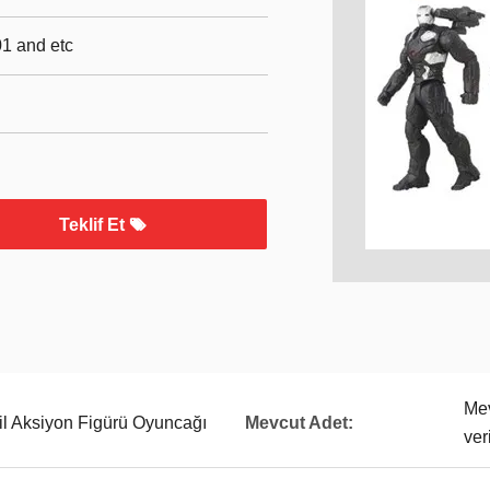
1 and etc
Teklif Et
Mev
il Aksiyon Figürü Oyuncağı
Mevcut Adet:
ver