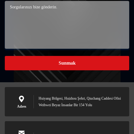
Sunmak
Huiyang Bölgesi, Huizhou Şehri, Qiuchang Caddesi Ofisi
Weibwei Beyaz İnsanlar Bir 154 Yolu
Adres