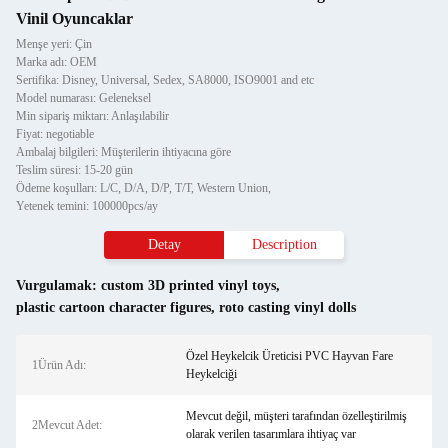
Vinil Oyuncaklar
Menşe yeri: Çin
Marka adı: OEM
Sertifika: Disney, Universal, Sedex, SA8000, ISO9001 and etc
Model numarası: Geleneksel
Min sipariş miktarı: Anlaşılabilir
Fiyat: negotiable
Ambalaj bilgileri: Müşterilerin ihtiyacına göre
Teslim süresi: 15-20 gün
Ödeme koşulları: L/C, D/A, D/P, T/T, Western Union,
Yetenek temini: 100000pcs/ay
Detay
Description
Vurgulamak:
custom 3D printed vinyl toys
,
plastic cartoon character figures
,
roto casting vinyl dolls
Özel Heykelcik Üreticisi PVC Hayvan Fare
1Ürün Adı:
Heykelciği
Mevcut değil, müşteri tarafından özelleştirilmiş
2Mevcut Adet:
olarak verilen tasarımlara ihtiyaç var