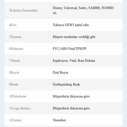
Disney, Universal, Sedex, SA8000, ISO9001
3Fabrika Denetimleri:
vb.
4Not:
Yalnızca OEM'i kabul edin
5Tasarım:
Müşteri tarafından verildiği gibi
6Malzeme:
PVC/ABS/Vinil/TPR/PP
7Teknik:
Enjeksiyon, Vinil, Rota Döküm
8Boyut:
Özel Boyut
9Renk:
Özelleştirilmiş Renk
10Paketleme:
Müşterilerin ihtiyacına göre.
11Logo Baskısı:
Müşterilerin ihtiyacına göre.
12Liman:
Shenzhen