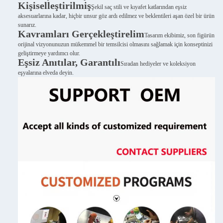
Kişiselleştirilmiş
Şekil saç stili ve kıyafet katlarından eşsiz
aksesuarlarına kadar, hiçbir unsur göz ardı edilmez ve beklentileri aşan özel bir ürün
sunarız.
Kavramları Gerçekleştirelim
Tasarım ekibimiz, son figürün
orijinal vizyonunuzun mükemmel bir temsilcisi olmasını sağlamak için konseptinizi
geliştirmeye yardımcı olur.
Eşsiz Anıtılar, Garantılı
Sıradan hediyeler ve koleksiyon
eşyalarına elveda deyin.