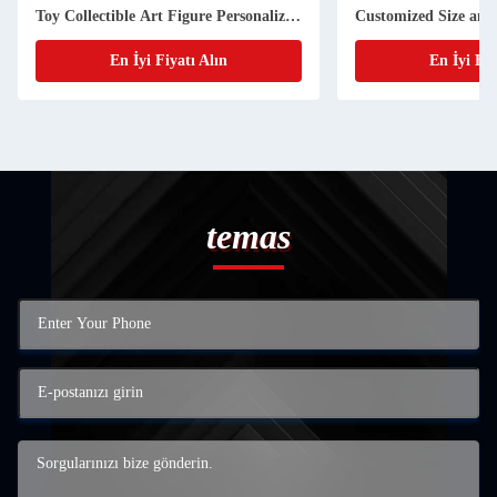
Toy Collectible Art Figure Personalized
Customized Size and
Design
En İyi Fiyatı Alın
En İyi Fiy
temas