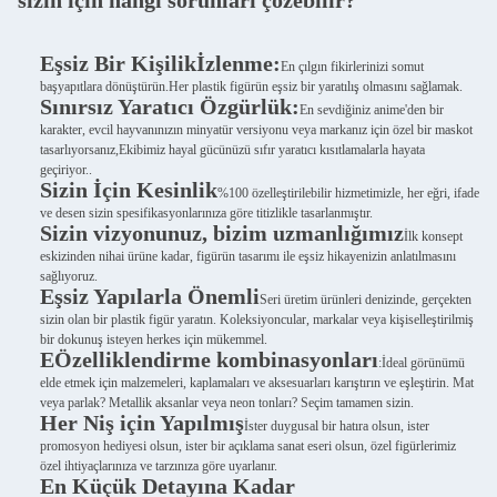
sizin için hangi sorunları çözebilir?
Eşsiz Bir Kişilik
İzlenme:
En çılgın fikirlerinizi somut
başyapıtlara dönüştürün.Her plastik figürün eşsiz bir yaratılış olmasını sağlamak.
Sınırsız Yaratıcı Özgürlük:
En sevdiğiniz anime'den bir
karakter, evcil hayvanınızın minyatür versiyonu veya markanız için özel bir maskot
tasarlıyorsanız,Ekibimiz hayal gücünüzü sıfır yaratıcı kısıtlamalarla hayata
geçiriyor..
Sizin İçin Kesinlik
%100 özelleştirilebilir hizmetimizle, her eğri, ifade
ve desen sizin spesifikasyonlarınıza göre titizlikle tasarlanmıştır.
Sizin vizyonunuz, bizim uzmanlığımız
İlk konsept
eskizinden nihai ürüne kadar, figürün tasarımı ile eşsiz hikayenizin anlatılmasını
sağlıyoruz.
Eşsiz Yapılarla Önemli
Seri üretim ürünleri denizinde, gerçekten
sizin olan bir plastik figür yaratın. Koleksiyoncular, markalar veya kişiselleştirilmiş
bir dokunuş isteyen herkes için mükemmel.
E
Özelliklendirme kombinasyonları
:İdeal görünümü
elde etmek için malzemeleri, kaplamaları ve aksesuarları karıştırın ve eşleştirin. Mat
veya parlak? Metallik aksanlar veya neon tonları? Seçim tamamen sizin.
Her Niş için Yapılmış
İster duygusal bir hatıra olsun, ister
promosyon hediyesi olsun, ister bir açıklama sanat eseri olsun, özel figürlerimiz
özel ihtiyaçlarınıza ve tarzınıza göre uyarlanır.
En Küçük Detayına Kadar