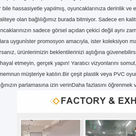
 bile hassasiyetle yapılmış, oyuncaklarınıza derinlik ve eş
liteye olan bağlılığımız burada bitmiyor. Sadece en kalit
ncaklarınızın sadece görsel açıdan çekici değil aynı zam
lara uygunİster promosyon amacıyla, ister koleksiyon malı 
rsanız, ürünlerimizin beklentilerinizi aştığına güvenebilirs
ayal etmeyin, gerçek yapın! Yaratıcı vizyonlarını somut,
memnun müşteriye katılın.Bir çeşit plastik veya PVC oy
lığınızın parlamasına izin verinDaha fazlasını öğrenmek