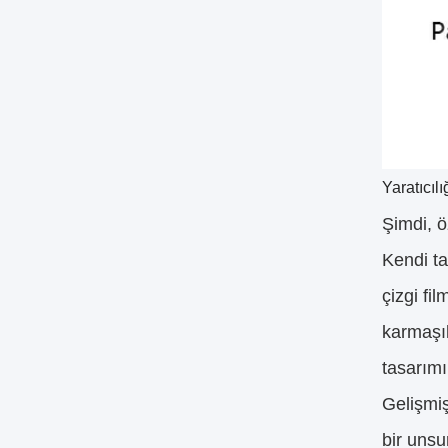
Yaratıcıl
Şimdi, ö
Kendi ta
çizgi fi
karmaşık
tasarımı
Gelişmiş
bir unsu