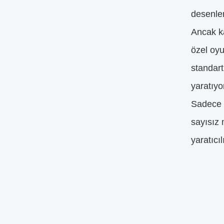
desenler
Ancak ka
özel oyu
standart
yaratıyo
Sadece h
sayısız 
yaratıcı