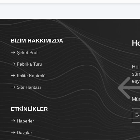
BIZIM HAKKIMIZDA
Ho
Şirket Profili
Fabrika Turu
Hon
sür
Kalite Kontrolü
eşy
Site Haritası
Müm
ETKINLIKLER
Haberler
Davalar