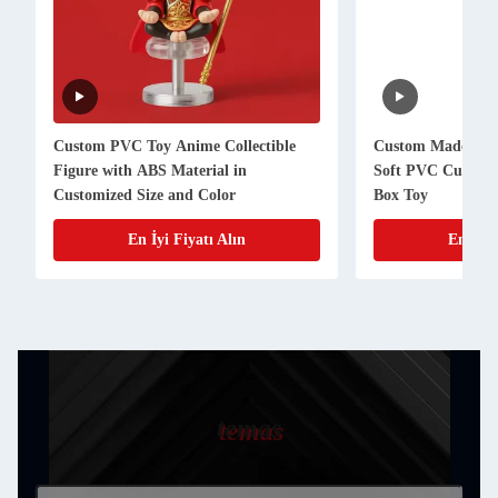
Custom PVC Toy Anime Collectible
Custom Made Soft
Figure with ABS Material in
Soft PVC Cute Act
Customized Size and Color
Box Toy
En İyi Fiyatı Alın
En İyi 
temas