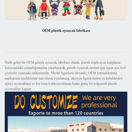
OEM plastik oyuncak fabrikası
Önde gelen bir OEM plastik oyuncak fabrikası olarak, plastik enjeksiyon kalıplama
konusundaki uzmanlığımızdan yararlanarak, plastik oyuncak üretimi için uçtan uca özel
çözümler sunmada mükemmeliz. Model figürlerin ötesinde, OEM yeteneklerimiz,
markanızın özelliklerine tam olarak uyarlanmış, aksiyon figürlerinden ve bebeklerden
eğitici oyuncaklara ve kör kutu koleksiyonlarına kadar geniş bir yelpazede plastik
oyuncakları kapsar.