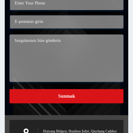
Sunmak
Huiyang Bölgesi, Huizhou Şehri, Qiuchang Caddesi