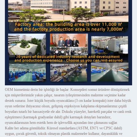
OEM hizmetimiz derin bir işbirliği ile başlar: Konseptleri somut ürünlere dönüştürmek
için müşterilerimizle yakın çalışır, tasarım iyileştirmesinden malzeme seçimine kadar
destek sunarız. İster küçük boyutlu oyuncaklara (3 cm kadar kompakt) ister daha büyük
oyun setlerine ihtiyacınız olsun, gelişmiş enjeksiyon kalıplama ekipmanlarımız çeşitli
boyutları tutarlı bir hassasiyetle ele alır. Dokulu yüzeyler, hareketli parçalar ve canlı renk
eşleştirmesi (karmaşık gradyanlar dahil) gibi karmaşık detayları barındırır,
oyuncaklarınızın hem estetik hem de işlevsellik açısından öne çıkmasını sağlar.
Kalite her adıma gömülüdür. Küresel standartlara (ASTM, EN71 ve CPSC dahil)
uygun, çocuk güvenli, toksik olmayan plastik malzemeler kullanır, dayanıklılık ve