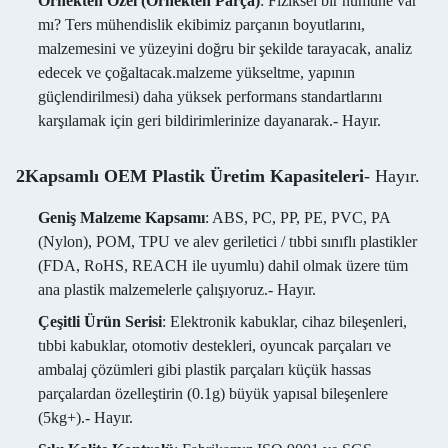
Örnekten Özel (Örnekten Parça)
: Fiziksel bir numune var
mı? Ters mühendislik ekibimiz parçanın boyutlarını,
malzemesini ve yüzeyini doğru bir şekilde tarayacak, analiz
edecek ve çoğaltacak.malzeme yükseltme, yapının
güçlendirilmesi) daha yüksek performans standartlarını
karşılamak için geri bildirimlerinize dayanarak.
- Hayır.
2Kapsamlı OEM Plastik Üretim Kapasiteleri
- Hayır.
Geniş Malzeme Kapsamı
: ABS, PC, PP, PE, PVC, PA
(Nylon), POM, TPU ve alev geriletici / tıbbi sınıflı plastikler
(FDA, RoHS, REACH ile uyumlu) dahil olmak üzere tüm
ana plastik malzemelerle çalışıyoruz.
- Hayır.
Çeşitli Ürün Serisi
: Elektronik kabuklar, cihaz bileşenleri,
tıbbi kabuklar, otomotiv destekleri, oyuncak parçaları ve
ambalaj çözümleri gibi plastik parçaları küçük hassas
parçalardan özelleştirin (0.1g) büyük yapısal bileşenlere
(5kg+).
- Hayır.