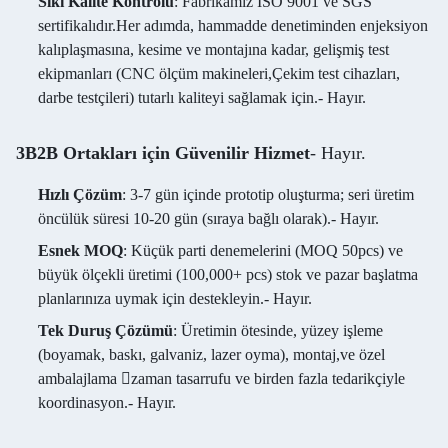
Sıkı Kalite Kontrolü
: Fabrikamız ISO 9001 ve SGS
sertifikalıdır.Her adımda, hammadde denetiminden enjeksiyon
kalıplaşmasına, kesime ve montajına kadar, gelişmiş test
ekipmanları (CNC ölçüm makineleri,Çekim test cihazları,
darbe testçileri) tutarlı kaliteyi sağlamak için.
- Hayır.
3B2B Ortakları için Güvenilir Hizmet
- Hayır.
Hızlı Çözüm
: 3-7 gün içinde prototip oluşturma; seri üretim
öncülük süresi 10-20 gün (sıraya bağlı olarak).
- Hayır.
Esnek MOQ
: Küçük parti denemelerini (MOQ 50pcs) ve
büyük ölçekli üretimi (100,000+ pcs) stok ve pazar başlatma
planlarınıza uymak için destekleyin.
- Hayır.
Tek Duruş Çözümü
: Üretimin ötesinde, yüzey işleme
(boyamak, baskı, galvaniz, lazer oyma), montaj,ve özel
ambalajlama zaman tasarrufu ve birden fazla tedarikçiyle
koordinasyon.
- Hayır.