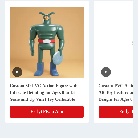
Custom 3D PVC Action Figure with
Custom PVC Action 
Intricate Detailing for Ages 8 to 13
AR Toy Feature and 
Years and Up Vinyl Toy Collectible
Designs for Ages 8 to
En İyi Fiyatı Alın
En İyi Fiy