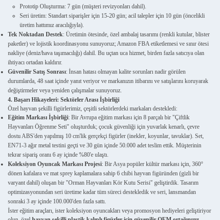
Prototip Oluşturma: 7 gün (müşteri revizyonları dahil).
Seri üretim: Standart siparişler için 15-20 gün; acil talepler için 10 gün (öncelikli
üretim hattımız aracılığıyla).
Tek Noktadan Destek
: Üretimin ötesinde, özel ambalaj tasarımı (renkli kutular, blister
paketler) ve lojistik koordinasyonu sunuyoruz; Amazon FBA etiketlemesi ve sınır ötesi
nakliye (deniz/hava taşımacılığı) dahil. Bu uçtan uca hizmet, birden fazla satıcıya olan
ihtiyacı ortadan kaldırır.
Güvenilir Satış Sonrası
: İnsan hatası olmayan kalite sorunları nadir görülen
durumlarda, 48 saat içinde yanıt veriyor ve markanızın itibarını ve satışlarını koruyarak
değiştirmeler veya yeniden çalışmalar sunuyoruz.
4. Başarı Hikayeleri: Sektörler Arası İşbirliği
Özel hayvan şekilli figürlerimiz, çeşitli sektörlerdeki markaları destekledi:
Eğitim Markası İşbirliği
: Bir Avrupa eğitim markası için 8 parçalı bir "Çiftlik
Hayvanları Öğrenme Seti" oluşturduk; çocuk güvenliği için yuvarlak kenarlı, çevre
dostu ABS'den yapılmış 10 cm'lik gerçekçi figürler (inekler, koyunlar, tavuklar). Set,
EN71-3 ağır metal testini geçti ve 30 gün içinde 50.000 adet teslim ettik. Müşterinin
tekrar sipariş oranı 6 ay içinde %80'e ulaştı.
Koleksiyon Oyuncak Markası Projesi
: Bir Asya popüler kültür markası için, 360°
dönen kafalara ve mat sprey kaplamalara sahip 6 chibi hayvan figüründen (gizli bir
varyant dahil) oluşan bir "Orman Hayvanları Kör Kutu Serisi" geliştirdik. Tasarım
optimizasyonundan seri üretime kadar tüm süreci destekledik ve seri, lansmandan
sonraki 3 ay içinde 100.000'den fazla sattı.
İster eğitim araçları, ister koleksiyon oyuncakları veya promosyon hediyeleri geliştiriyor
olun, özel
hayvan şekilli plastik kalıplı figürler için güvenilir OEM ortağınızız
.