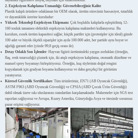
dayanıklı figürinlere ihtiyaç duyması için mükemmeldir.
2. Enjeksiyon Kalıplama Uzmanlığı: Güvenebileceğiniz Kalite
Plastik kalıplı ürünlere odaklanan bir OEM olarak, üretim sürecimiz hassasiyet, tutarlılık
ve dayanıklılık üzerine kuruludur:
Yüksek Teknoloji Enjeksiyon Ekipmanı
: Çok boşluklu kalıplarla eşleştirilmiş 12-
160 tonluk tamamen elektrikli enjeksiyon kalıplama makineleri kullanıyoruz. Bu
kurulum, esnek üretim kapasitesi sağlar; küçük partiler için (prototipler için ideal) günde
100 adet ve büyük ölçekli siparişler için ayda 100.000 adet, her partide aynı boyut ve
ağırlığı garanti eder (yüzde 99,8 geçiş oranı ile).
Detay Odaklı Son İşlemler
: Hayvan figürü üretimindeki yaygın zorlukları (örneğin,
flaş, renk tutarsızlığı) çözmek için, iki atışlı enjeksiyon kalıplama, otomatik düzeltme ve
manuel sprey boyamayı birleştiriyoruz. Örneğin, kuş tüylerinin doğal rengini
kopyalamak için gradyan boyama kullanıyoruz ve daha gerçekçi bir görünüm
yaratıyoruz.
Küresel Güvenlik Sertifikaları
: Tüm ürünlerimiz, EN71 (AB Oyuncak Güvenliği),
ASTM F963 (ABD Oyuncak Güvenliği) ve CPSIA (ABD Çocuk Ürün Güvenliği)
dahil olmak üzere sıkı uluslararası standartları karşılamaktadır. Malzemeler için SGS test
raporları sağlıyoruz ve Avrupa, Kuzey Amerika, Güneydoğu Asya ve ötesinde sorunsuz
pazar erişimi sağlıyoruz.