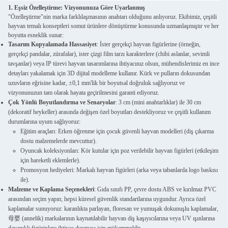
1. Eşsiz Özelleştirme: Vizyonunuza Göre Uyarlanmış
"Özelleştirme"nin marka farklılaşmasının anahtarı olduğunu anlıyoruz. Ekibimiz, çeşitli
hayvan temalı konseptleri somut ürünlere dönüştürme konusunda uzmanlaşmıştır ve her
boyutta esneklik sunar:
Tasarım Kopyalamada Hassasiyet
: İster gerçekçi hayvan figürlerine (örneğin,
gerçekçi pandalar, zürafalar), ister çizgi film tarzı karakterlere (chibi aslanlar, sevimli
tavşanlar) veya IP türevi hayvan tasarımlarına ihtiyacınız olsun, mühendislerimiz en ince
detayları yakalamak için 3D dijital modelleme kullanır. Kürk ve pulların dokusundan
uzuvların eğrisine kadar, ±0,1 mm'lik bir boyutsal doğruluk sağlıyoruz ve
vizyonunuzun tam olarak hayata geçirilmesini garanti ediyoruz.
Çok Yönlü Boyutlandırma ve Senaryolar
: 3 cm (mini anahtarlıklar) ile 30 cm
(dekoratif heykeller) arasında değişen özel boyutları destekliyoruz ve çeşitli kullanım
durumlarına uyum sağlıyoruz:
Eğitim araçları: Erken öğrenme için çocuk güvenli hayvan modelleri (diş çıkarma
dostu malzemelerde mevcuttur).
Oyuncak koleksiyonları: Kör kutular için poz verilebilir hayvan figürleri (etkileşim
için hareketli eklemlerle).
Promosyon hediyeleri: Markalı hayvan figürleri (arka veya tabanlarda logo baskısı
ile).
Malzeme ve Kaplama Seçenekleri
: Gıda sınıfı PP, çevre dostu ABS ve kırılmaz PVC
arasından seçim yapın; hepsi küresel güvenlik standartlarına uygundur. Ayrıca özel
kaplamalar sunuyoruz: karanlıkta parlayan, floresan ve yumuşak dokunuşlu kaplamalar,
母婴 (annelik) markalarının kaynatılabilir hayvan diş kaşıyıcılarına veya UV ışınlarına