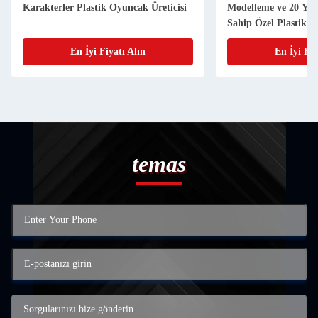
Karakterler Plastik Oyuncak Üreticisi
Modelleme ve 20 Yıl
Sahip Özel Plastik 
En İyi Fiyatı Alın
En İyi Fiy
temas