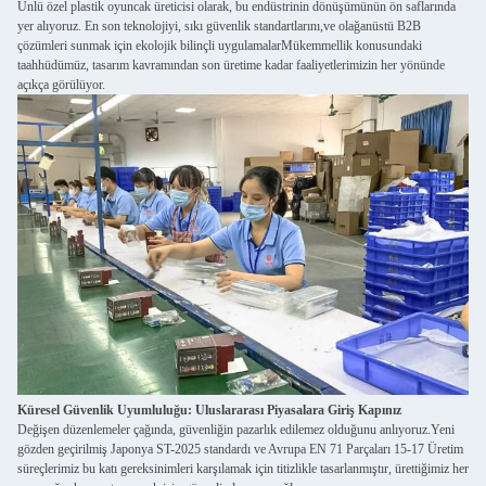
Ünlü özel plastik oyuncak üreticisi olarak, bu endüstrinin dönüşümünün ön saflarında
yer alıyoruz. En son teknolojiyi, sıkı güvenlik standartlarını,ve olağanüstü B2B
çözümleri sunmak için ekolojik bilinçli uygulamalarMükemmellik konusundaki
taahhüdümüz, tasarım kavramından son üretime kadar faaliyetlerimizin her yönünde
açıkça görülüyor.
Küresel Güvenlik Uyumluluğu: Uluslararası Piyasalara Giriş Kapınız
Değişen düzenlemeler çağında, güvenliğin pazarlık edilemez olduğunu anlıyoruz.Yeni
gözden geçirilmiş Japonya ST-2025 standardı ve Avrupa EN 71 Parçaları 15-17 Üretim
süreçlerimiz bu katı gereksinimleri karşılamak için titizlikle tasarlanmıştır, ürettiğimiz her