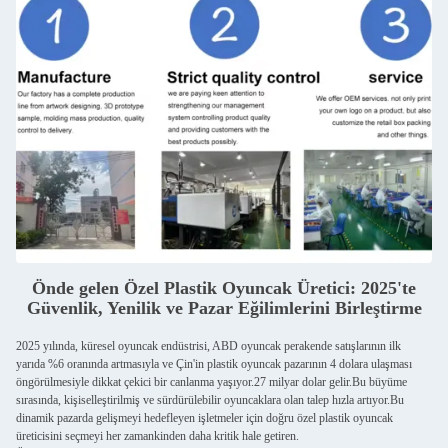
Önde gelen Özel Plastik Oyuncak Üretici: 2025'te
Güvenlik, Yenilik ve Pazar Eğilimlerini Birleştirme
2025 yılında, küresel oyuncak endüstrisi, ABD oyuncak perakende satışlarının ilk
yarıda %6 oranında artmasıyla ve Çin'in plastik oyuncak pazarının 4 dolara ulaşması
öngörülmesiyle dikkat çekici bir canlanma yaşıyor.27 milyar dolar gelir.Bu büyüme
sırasında, kişiselleştirilmiş ve sürdürülebilir oyuncaklara olan talep hızla artıyor.Bu
dinamik pazarda gelişmeyi hedefleyen işletmeler için doğru özel plastik oyuncak
üreticisini seçmeyi her zamankinden daha kritik hale getiren.