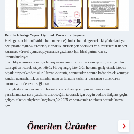
Bizimle İşbirliği Yapın: Oyuncak Pazarında Başarınız
Hızla gelişen bir endüstride, hem mevcut eğilimleri hem de gelecekteki yönleri anlayan
özel plastik oyuncak üreticisiyle ortaklık kurmak çok önemlidir.ve sürdürülebilirlik bizi
karmaşık küresel oyuncak piyasasında gezinmek için ideal partner olarak
konumlandırıyor.
Özel ihtiyaçlarınıza göre uyarlanmış esnek üretim çözümleri sunuyoruz, ister yeni bir
konsepti test etmek isteyen küçük bir başlangıç ister ürün hattınızı genişletmek isteyen
büyük bir perakendeci olun.Uzman ekibimiz, sonucundan sonuna kadar destek vermeye
kendini adamıştır., ilk tasarımdan nihai teslimatına kadar, iş başarınızı yönlendiren
sorunsuz bir deneyim sağlamak.
Özel plastik oyuncak üretimi hizmetlerimizin büyüyen oyuncak pazarından
yararlanmanıza nasıl yardımcı olabileceğini tartışmak için bugün bizimle iletişime geçin,
gelişen tüketici taleplerini karşılayın,Ve 2025 ve sonrasında rekabetin önünde kalmak
için..
Önerilen Ürünler