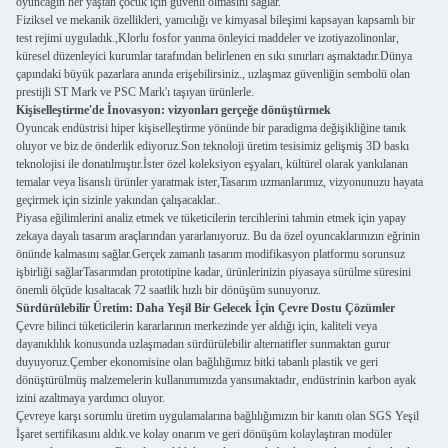
oyuncağın her yaştan çocuk için güvenli olmasını sağlar.
Fiziksel ve mekanik özellikleri, yanıcılığı ve kimyasal bileşimi kapsayan kapsamlı bir
test rejimi uyguladık.,Klorlu fosfor yanma önleyici maddeler ve izotiyazolinonlar,
küresel düzenleyici kurumlar tarafından belirlenen en sıkı sınırları aşmaktadır.Dünya
çapındaki büyük pazarlara anında erişebilirsiniz., uzlaşmaz güvenliğin sembolü olan
prestijli ST Mark ve PSC Mark'ı taşıyan ürünlerle.
Kişiselleştirme'de İnovasyon: vizyonları gerçeğe dönüştürmek
Oyuncak endüstrisi hiper kişiselleştirme yönünde bir paradigma değişikliğine tanık
oluyor ve biz de önderlik ediyoruz.Son teknoloji üretim tesisimiz gelişmiş 3D baskı
teknolojisi ile donatılmıştır.İster özel koleksiyon eşyaları, kültürel olarak yankılanan
temalar veya lisanslı ürünler yaratmak ister,Tasarım uzmanlarımız, vizyonunuzu hayata
geçirmek için sizinle yakından çalışacaklar..
Piyasa eğilimlerini analiz etmek ve tüketicilerin tercihlerini tahmin etmek için yapay
zekaya dayalı tasarım araçlarından yararlanıyoruz. Bu da özel oyuncaklarınızın eğrinin
önünde kalmasını sağlar.Gerçek zamanlı tasarım modifikasyon platformu sorunsuz
işbirliği sağlarTasarımdan prototipine kadar, ürünlerinizin piyasaya sürülme süresini
önemli ölçüde kısaltacak 72 saatlik hızlı bir dönüşüm sunuyoruz.
Sürdürülebilir Üretim: Daha Yeşil Bir Gelecek İçin Çevre Dostu Çözümler
Çevre bilinci tüketicilerin kararlarının merkezinde yer aldığı için, kaliteli veya
dayanıklılık konusunda uzlaşmadan sürdürülebilir alternatifler sunmaktan gurur
duyuyoruz.Çember ekonomisine olan bağlılığımız bitki tabanlı plastik ve geri
dönüştürülmüş malzemelerin kullanımımızda yansımaktadır, endüstrinin karbon ayak
izini azaltmaya yardımcı oluyor.
Çevreye karşı sorumlu üretim uygulamalarına bağlılığımızın bir kanıtı olan SGS Yeşil
İşaret sertifikasını aldık.ve kolay onarım ve geri dönüşüm kolaylaştıran modüler