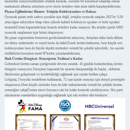
tasarımlar sunuyoruzBizimle ortaklık kurarak, sorumlu bir kurumsal vatandaş olarak
markanızın itibarını artırırken çevre dostu ürünlere olan artan talebi karşılayabilirsiniz.
Piyasa Eğilimlerine Hizmet: Yetişkin Koleksiyonları ve Dahası
Oyuncak pazarı artık sadece çocuklar için değil, yetişkin oyuncak satışları 2025'te %18
artar.olgun izleyicilere hitap eden yüksek kaliteli koleksiyon eşyaları ve hobi eşyaları
üretmekÜretim kapasitelerimiz lisanslı ürünlere kadar uzanıyor. Bu ürünler şimdi ABD
oyuncak satışlarının üçte birini oluşturuyor.
Bu pazar segmentinin benzersiz gereksinimlerini anlıyoruz, detaylara daha fazla dikkat,
üst düzey malzemeler ve sınırlı baskı da dahil.Esnek üretim hatlarımız, hem küçük seri
koleksiyonları hem de büyük ölçekli üretimleri verimli bir şekilde işleyebilir., bu sayede
özelliklerini korurken trend IP'lerden yararlanabilirsiniz.
Hızlı Üretim Döngüsü: Konseptten Teslimat'a Kadar
Geleneksel üretim zaman çizelgesinde devrim yarattık. 45 günlük hızlandırılmış üretim
döngüsü sunuyoruz.Süreçimiz kapsamlı bir tasarım danışmanlığı ile başlar., ekibimiz
fikirlerinizi geliştirmek ve üretilebilirliği sağlamak için sizinle birlikte çalışır.
Gelişmiş 3 boyutlu modelleme kullanarak, 72 saat içinde onayınız için detaylı prototipler
oluştururuz.Hem küçük sürümler hem de kitle miktarlarında verimli bir şekilde üretme
yeteneğine sahipÜretim süreci boyunca sıkı bir kalite kontrolü sürdürüyoruz. Her parti
uluslararası standartlara uygunluğu sağlamak için sıkı testlere tabi tutuluyor.