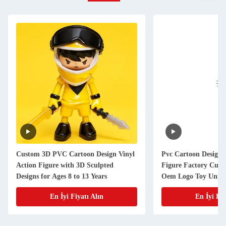
Custom 3D PVC Cartoon Design Vinyl
Pvc Cartoon Design 
Action Figure with 3D Sculpted
Figure Factory Cust
Designs for Ages 8 to 13 Years
Oem Logo Toy Unise
Animal Themed Pvc
En İyi Fiyatı Alın
En İyi Fiy