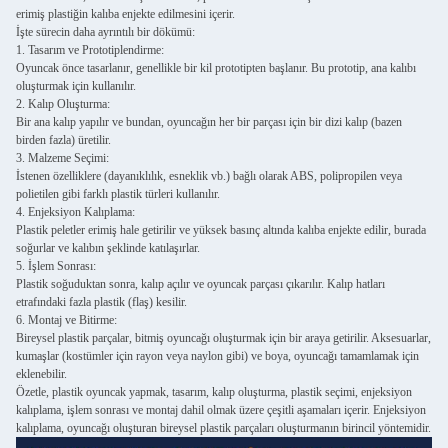
erimiş plastiğin kalıba enjekte edilmesini içerir.
İşte sürecin daha ayrıntılı bir dökümü:
1. Tasarım ve Prototiplendirme:
Oyuncak önce tasarlanır, genellikle bir kil prototipten başlanır. Bu prototip, ana kalıbı
oluşturmak için kullanılır.
2. Kalıp Oluşturma:
Bir ana kalıp yapılır ve bundan, oyuncağın her bir parçası için bir dizi kalıp (bazen
birden fazla) üretilir.
3. Malzeme Seçimi:
İstenen özelliklere (dayanıklılık, esneklik vb.) bağlı olarak ABS, polipropilen veya
polietilen gibi farklı plastik türleri kullanılır.
4. Enjeksiyon Kalıplama:
Plastik peletler erimiş hale getirilir ve yüksek basınç altında kalıba enjekte edilir, burada
soğurlar ve kalıbın şeklinde katılaşırlar.
5. İşlem Sonrası:
Plastik soğuduktan sonra, kalıp açılır ve oyuncak parçası çıkarılır. Kalıp hatları
etrafındaki fazla plastik (flaş) kesilir.
6. Montaj ve Bitirme:
Bireysel plastik parçalar, bitmiş oyuncağı oluşturmak için bir araya getirilir. Aksesuarlar,
kumaşlar (kostümler için rayon veya naylon gibi) ve boya, oyuncağı tamamlamak için
eklenebilir.
Özetle, plastik oyuncak yapmak, tasarım, kalıp oluşturma, plastik seçimi, enjeksiyon
kalıplama, işlem sonrası ve montaj dahil olmak üzere çeşitli aşamaları içerir. Enjeksiyon
kalıplama, oyuncağı oluşturan bireysel plastik parçaları oluşturmanın birincil yöntemidir.