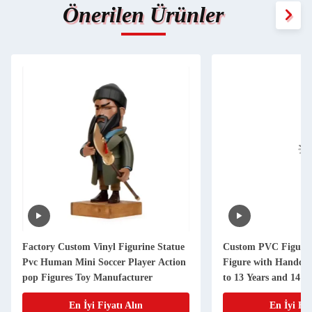
Önerilen Ürünler
Factory Custom Vinyl Figurine Statue
Custom PVC Figure 
Pvc Human Mini Soccer Player Action
Figure with Handcraf
pop Figures Toy Manufacturer
to 13 Years and 14 Y
En İyi Fiyatı Alın
En İyi Fiy