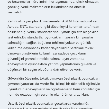
ve tasarımcıları, üretiminin her aşamasında toksik olmayan,
çocuk güvenli malzemelerin kullanılmasına öncelik
vermelidir.
Zehirli olmayan plastik malzemeler, ASTM International ve
Avrupa EN71 standardı gibi düzenleyici kurumlar tarafından
belirlenen güvenlik standartlarına uymak için titiz bir şekilde
test edilir.Bu standartlar oyuncakların zararlı kimyasalları
salmadığını sağlar, boğulma tehlikesi yoktur ve günlük
kullanıma dayanacak kadar dayanıklıdır.Sertifikalı toksik
olmayan plastiklerin kullanılması sadece çocukların
güvenliğini garanti etmekle kalmaz, aynı zamanda
ebeveynlerin oyuncaklara yatırım yapmalarının güvenli ve
düşünceli bir seçim olduğuna dair güvence verir.
Güvenliğin ötesinde, toksik olmayan özel plastik oyuncakların
çevresel yararları da vardır.Bu, bilinçli bir tüketicilik eğilimiyle
uyumludur, ebeveynlerin ve öğretmenlerin hem çocuklar için
hem de gezegen için sorumlu olan ürünler aradıkları.
Üstelik özel plastik oyuncaklar çocuklarda yaratıcılığı,
öğrenmeyi ve duyu gelişimini teşvik eder.Bu oyuncaklar